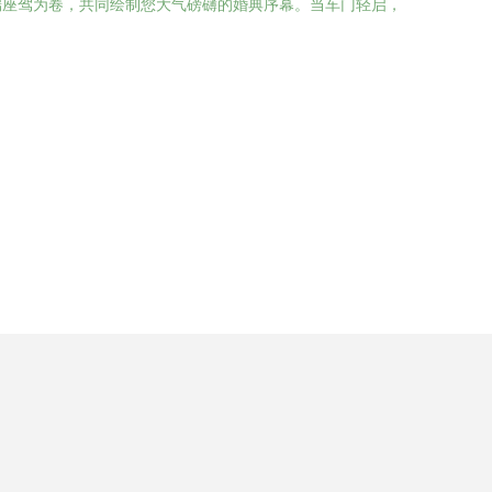
端座驾为卷，共同绘制您大气磅礴的婚典序幕。当车门轻启，