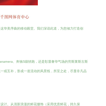
是这华美序曲的移动殿堂。我们深谙此道，为您倾力打造创
amera、奔驰S级轿跑，还是彰显奢华气场的劳斯莱斯古斯
统一或互补，形成一道流动的风景线，所至之处，尽显非凡品
意设计。从清新浪漫的鲜花缀饰（采用优质鲜花，持久保